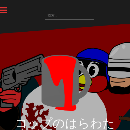
コ
ン
検
テ
索
ン
:
ツ
へ
ス
キ
ッ
プ
コップのはらわた